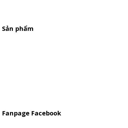
standee quảng cáo, vòng quay trúng thưởng. HOTLINE
0901.36.2141
Sản phẩm
XE 3 BÁNH
Booth Sampling
Xe Đẩy Bán Hàng
Xe Đạp Bán Hàng
Kiot Bán Hàng
Vật Phẩm Quảng Cáo
Khay Inox
Fanpage Facebook