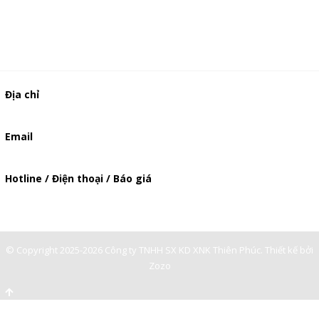
Địa chỉ
506/49/7 Lạc Long Quân, Phường 5, Quận 11, TP.HCM
Email
baogia.thienphuc@gmail.com
Hotline / Điện thoại / Báo giá
0901362141
© Copyright 2025-2026 Công ty TNHH SX KD XNK Thiên Phúc.
Thiết kế bởi
Zozo