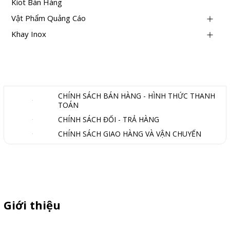
Kiot Bán Hàng
Vật Phẩm Quảng Cáo
Khay Inox
TIN LIÊN QUAN
CHÍNH SÁCH BÁN HÀNG - HÌNH THỨC THANH
TOÁN
CHÍNH SÁCH ĐỔI - TRẢ HÀNG
CHÍNH SÁCH GIAO HÀNG VÀ VẬN CHUYỂN
Giới thiệu
Thiên Phúc chuyên xe bán trà sữa, booth samplping lắp ráp,