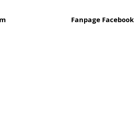
ẩm
Fanpage Facebook
ling
 Hàng
 Hàng
àng
uảng Cáo