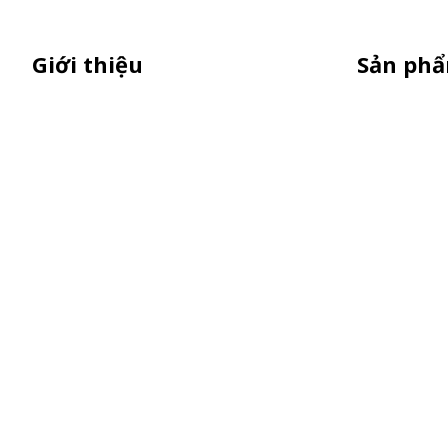
Giới thiệu
Sản ph
Thiên Phúc chuyên xe bán trà sữa,
XE 3 BÁNH
booth samplping lắp ráp, standee
Booth Samp
quảng cáo, vòng quay trúng thưởng.
Xe Đẩy Bán
HOTLINE 0901.36.2141
Xe Đạp Bán
Kiot Bán H
Vật Phẩm Q
Khay Inox