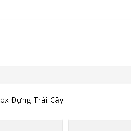
 Đẩy Bán Hàng
Xe Đạp Bán Hàng
Kiot Bán Hàng
Vật Phẩm
nox Đựng Trái Cây