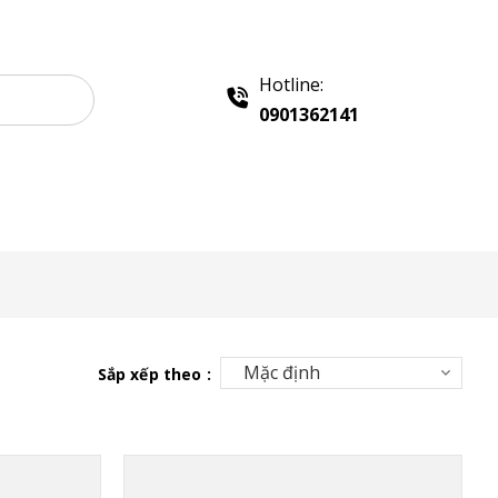
Hotline:
0901362141
 Quảng Cáo
Khay Inox
Chính sách
Liên hệ
Sắp xếp theo :