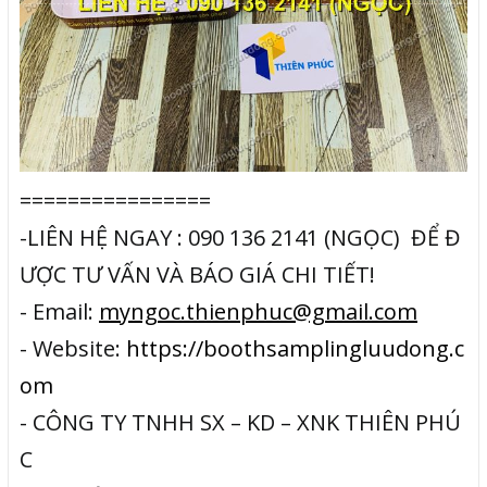
================
-LIÊN HỆ NGAY : 090 136 2141 (NGỌC) ĐỂ Đ
ƯỢC TƯ VẤN VÀ BÁO GIÁ CHI TIẾT!
- Email:
myngoc.thienphuc@gmail.com
- Website:
https://boothsamplingluudong.c
om
- CÔNG TY TNHH SX – KD – XNK THIÊN PHÚ
C