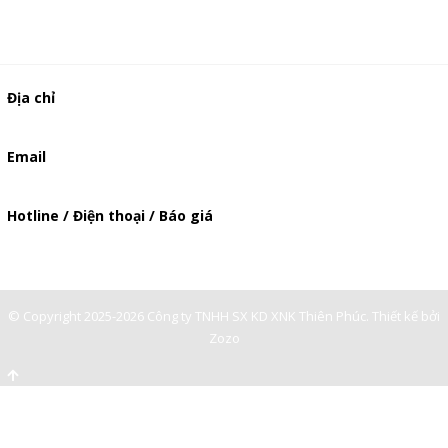
Địa chỉ
506/49/7 Lạc Long Quân, Phường 5, Quận 11, TP.HCM
Email
baogia.thienphuc@gmail.com
Hotline / Điện thoại / Báo giá
0901362141
© Copyright 2025-2026 Công ty TNHH SX KD XNK Thiên Phúc.
Thiết kế bởi
Zozo