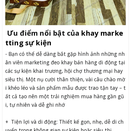
Ưu điểm nổi bật của
khay marke
tting sự kiện
- Bạn có thể dễ dàng bắt gặp hình ảnh những nh
ân viên marketing đeo khay bán hàng di động tại
các sự kiện khai trương, hội chợ thương mại hay
siêu thị. Một nụ cười thân thiện, vài câu chào mờ
i khéo léo và sản phẩm mẫu được trao tận tay – t
ất cả tạo nên một trải nghiệm mua hàng gần gũ
i, tự nhiên và dễ ghi nhớ
+ Tiện lợi và di động: Thiết kế gọn, nhẹ, dễ di ch
uyển trong không gian sự kiện hoặc siêu thị.