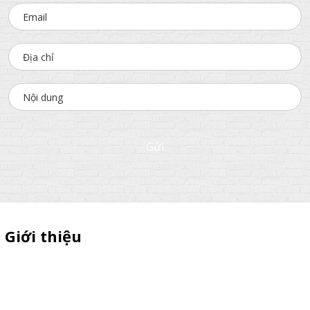
Gửi
Giới thiệu
Thiên Phúc chuyên xe bán trà sữa, booth samplping lắp ráp,
standee quảng cáo, vòng quay trúng thưởng. HOTLINE
0901.36.2141