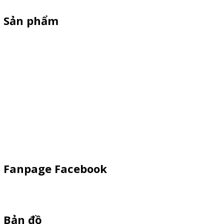
Sản phẩm
XE 3 BÁNH
Booth Sampling
Xe Đẩy Bán Hàng
Xe Đạp Bán Hàng
Kiot Bán Hàng
Vật Phẩm Quảng Cáo
Khay Inox
Fanpage Facebook
Bản đồ