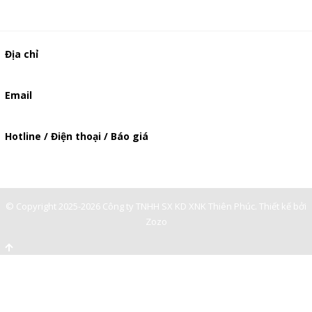
Địa chỉ
506/49/7 Lạc Long Quân, Phường 5, Quận 11, TP.HCM
Email
baogia.thienphuc@gmail.com
Hotline / Điện thoại / Báo giá
0901362141
© Copyright 2025-2026 Công ty TNHH SX KD XNK Thiên Phúc.
Thiết kế bởi
Zozo