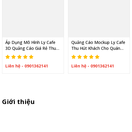
Áp Dụng Mô Hình Ly Cafe
Quảng Cáo Mockup Ly Cafe
3D Quảng Cáo Giá Rẻ Thu
Thu Hút Khách Cho Quán
Hút Khách Hàng Từ Xa
Cafe Xe Cafe Mang Đi
Liên hệ - 0901362141
Liên hệ - 0901362141
Giới thiệu
Thiên Phúc chuyên xe bán trà sữa, booth samplping lắp ráp,
standee quảng cáo, vòng quay trúng thưởng. HOTLINE
0901.36.2141