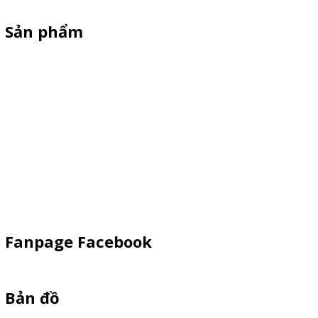
Sản phẩm
XE 3 BÁNH
Booth Sampling
Xe Đẩy Bán Hàng
Xe Đạp Bán Hàng
Kiot Bán Hàng
Vật Phẩm Quảng Cáo
Khay Inox
Fanpage Facebook
Bản đồ