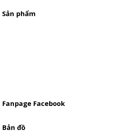
Sản phẩm
XE 3 BÁNH
Booth Sampling
Xe Đẩy Bán Hàng
Xe Đạp Bán Hàng
Kiot Bán Hàng
Vật Phẩm Quảng Cáo
Khay Inox
Fanpage Facebook
Bản đồ