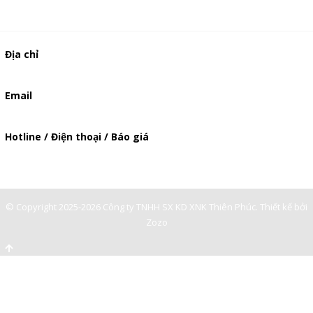
Địa chỉ
506/49/7 Lạc Long Quân, Phường 5, Quận 11, TP.HCM
Email
baogia.thienphuc@gmail.com
Hotline / Điện thoại / Báo giá
0901362141
© Copyright 2025-2026 Công ty TNHH SX KD XNK Thiên Phúc.
Thiết kế bởi
Zozo