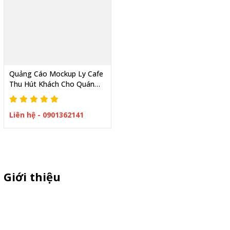
Quảng Cáo Mockup Ly Cafe
Thu Hút Khách Cho Quán
Cafe Xe Cafe Mang Đi
Liên hệ - 0901362141
Giới thiệu
Thiên Phúc chuyên xe bán trà sữa, booth samplping lắp ráp,
standee quảng cáo, vòng quay trúng thưởng. HOTLINE
0901.36.2141