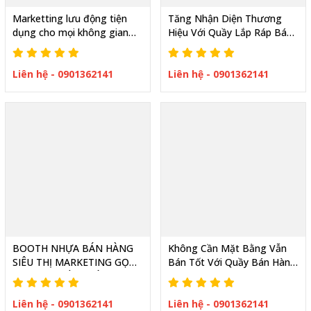
Marketting lưu động tiện
Tăng Nhận Diện Thương
dụng cho mọi không gian
Hiệu Với Quầy Lắp Ráp Bán
quầy nhựa xếp gọn
Hàng Lưu Động Đa Năng
Liên hệ - 0901362141
Liên hệ - 0901362141
BOOTH NHỰA BÁN HÀNG
Không Cần Mặt Bằng Vẫn
SIÊU THỊ MARKETING GỌN
Bán Tốt Với Quầy Bán Hàng
NHẸ THU HÚT KHÁCH
Giá Rẻ Lưu Động
HÀNG
Liên hệ - 0901362141
Liên hệ - 0901362141