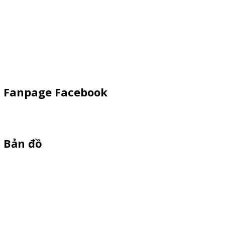
Xe Đạp Bán Hàng
Kiot Bán Hàng
Vật Phẩm Quảng Cáo
Khay Inox
Fanpage Facebook
Bản đồ