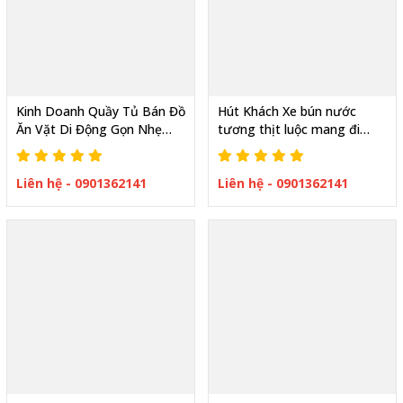
Kinh Doanh Quầy Tủ Bán Đồ
Hút Khách Xe bún nước
Ăn Vặt Di Động Gọn Nhẹ
tương thịt luộc mang đi
Bán Là Có Lãi Nhanh
được ưa chuộng hiện nay
Liên hệ - 0901362141
Liên hệ - 0901362141