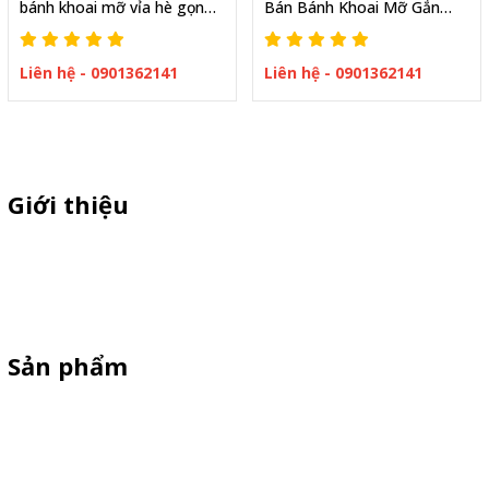
bánh khoai mỡ vỉa hè gọn
Bán Bánh Khoai Mỡ Gắn
kinh doanh vốn ít
Cửa Lắp Ráp Di Động
Liên hệ - 0901362141
Liên hệ - 0901362141
Giới thiệu
Thiên Phúc chuyên xe bán trà sữa, booth samplping lắp ráp,
standee quảng cáo, vòng quay trúng thưởng. HOTLINE
0901.36.2141
Sản phẩm
XE 3 BÁNH
Booth Sampling
Xe Đẩy Bán Hàng