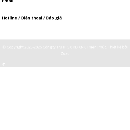
Email
baogia.thienphuc@gmail.com
Hotline / Điện thoại / Báo giá
0901362141
© Copyright 2025-2026 Công ty TNHH SX KD XNK Thiên Phúc.
Thiết kế bởi
Zozo