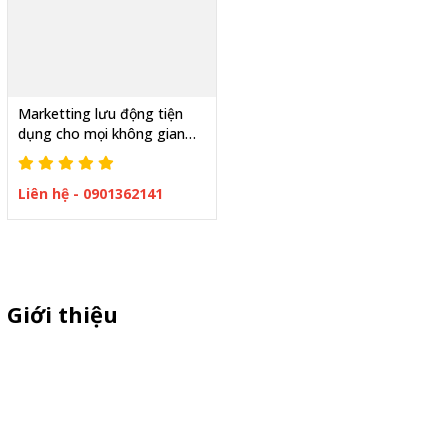
Marketting lưu động tiện
dụng cho mọi không gian
quầy nhựa xếp gọn
Liên hệ - 0901362141
Giới thiệu
Thiên Phúc chuyên xe bán trà sữa, booth samplping lắp ráp,
standee quảng cáo, vòng quay trúng thưởng. HOTLINE
0901.36.2141