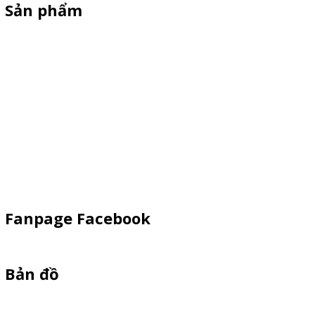
Sản phẩm
XE 3 BÁNH
Booth Sampling
Xe Đẩy Bán Hàng
Xe Đạp Bán Hàng
Kiot Bán Hàng
Vật Phẩm Quảng Cáo
Khay Inox
Fanpage Facebook
Bản đồ