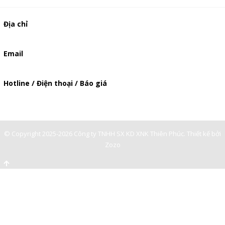
Địa chỉ
506/49/7 Lạc Long Quân, Phường 5, Quận 11, TP.HCM
Email
baogia.thienphuc@gmail.com
Hotline / Điện thoại / Báo giá
0901362141
© Copyright 2025-2026 Công ty TNHH SX KD XNK Thiên Phúc.
Thiết kế bởi
Zozo