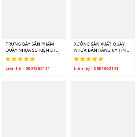
TRƯNG BÀY SẢN PHẨM
XƯỞNG SẢN XUẤT QUẦY
QUẦY NHỰA SỰ KIỆN DI
NHỰA BÁN HÀNG UY TÍN
ĐỘNG TIỆN LỢI VÀ CHUYÊN
CHẤT LƯỢNG TẠI THIÊN
NGHIỆP
PHÚC
Liên hệ - 0901362141
Liên hệ - 0901362141