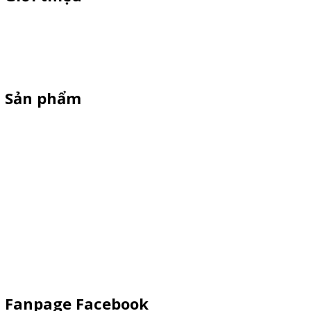
Thiên Phúc chuyên xe bán trà sữa, booth samplping lắp ráp,
standee quảng cáo, vòng quay trúng thưởng. HOTLINE
0901.36.2141
Sản phẩm
XE 3 BÁNH
Booth Sampling
Xe Đẩy Bán Hàng
Xe Đạp Bán Hàng
Kiot Bán Hàng
Vật Phẩm Quảng Cáo
Khay Inox
Fanpage Facebook