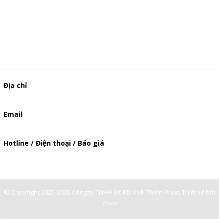
Địa chỉ
506/49/7 Lạc Long Quân, Phường 5, Quận 11, TP.HCM
Email
baogia.thienphuc@gmail.com
Hotline / Điện thoại / Báo giá
0901362141
© Copyright 2025-2026 Công ty TNHH SX KD XNK Thiên Phúc.
Thiết kế bởi
Zozo