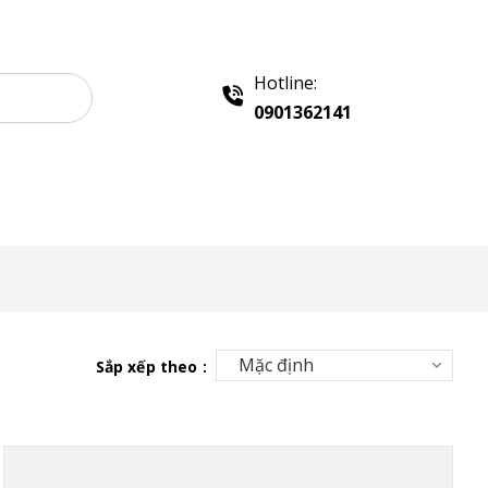
Hotline:
0901362141
 Quảng Cáo
Khay Inox
Chính sách
Liên hệ
Sắp xếp theo :