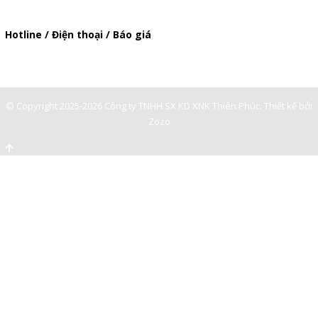
baogia.thienphuc@gmail.com
Hotline / Điện thoại / Báo giá
0901362141
© Copyright 2025-2026 Công ty TNHH SX KD XNK Thiên Phúc.
Thiết kế bởi
Zozo