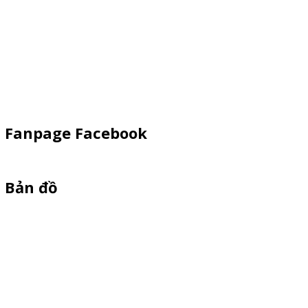
Xe Đẩy Bán Hàng
Xe Đạp Bán Hàng
Kiot Bán Hàng
Vật Phẩm Quảng Cáo
Khay Inox
Fanpage Facebook
Bản đồ