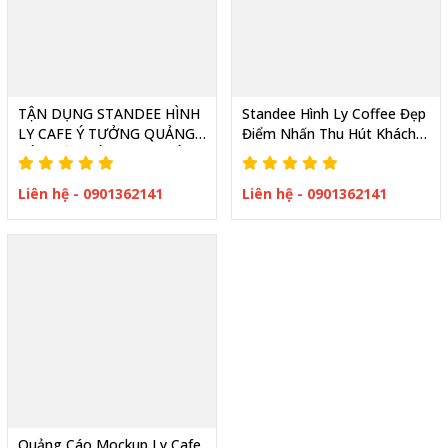
TẬN DỤNG STANDEE HÌNH
Standee Hình Ly Coffee Đẹp
LY CAFE Ý TƯỞNG QUẢNG
Điểm Nhấn Thu Hút Khách
CÁO ĐỘC ĐÁO CHO QUÁN
Cho Quán Nổi Bật
CAFE
Liên hệ - 0901362141
Liên hệ - 0901362141
Quảng Cáo Mockup Ly Cafe