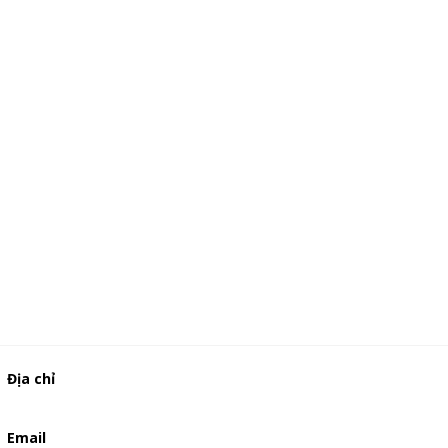
Địa chỉ
506/49/7 Lạc Long Quân, Phường 5, Quận 11, TP.HCM
Email