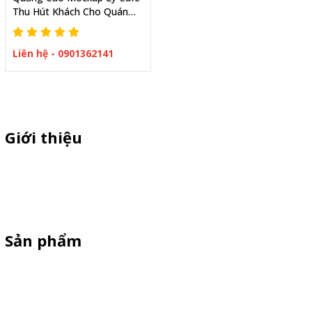
Thu Hút Khách Cho Quán
Cafe Xe Cafe Mang Đi
Liên hệ - 0901362141
Giới thiệu
Thiên Phúc chuyên xe bán trà sữa, booth samplping lắp ráp,
standee quảng cáo, vòng quay trúng thưởng. HOTLINE
0901.36.2141
Sản phẩm
XE 3 BÁNH
Booth Sampling