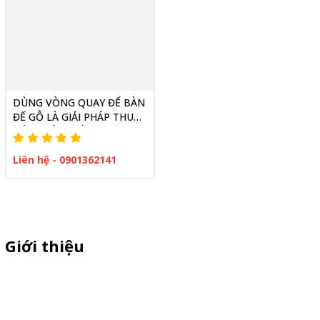
DÙNG VÒNG QUAY ĐỂ BÀN
ĐẾ GỖ LÀ GIẢI PHÁP THU
HÚT KHÁCH HÀNG HIỆU
QUẢ
Liên hệ - 0901362141
Giới thiệu
Thiên Phúc chuyên xe bán trà sữa, booth samplping lắp ráp,
standee quảng cáo, vòng quay trúng thưởng. HOTLINE
0901.36.2141