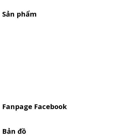
Sản phẩm
XE 3 BÁNH
Booth Sampling
Xe Đẩy Bán Hàng
Xe Đạp Bán Hàng
Kiot Bán Hàng
Vật Phẩm Quảng Cáo
Khay Inox
Fanpage Facebook
Bản đồ