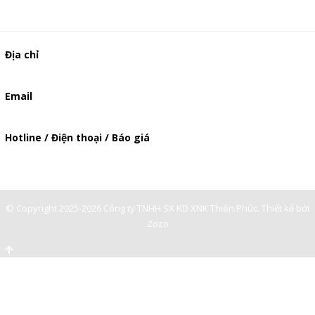
Địa chỉ
506/49/7 Lạc Long Quân, Phường 5, Quận 11, TP.HCM
Email
baogia.thienphuc@gmail.com
Hotline / Điện thoại / Báo giá
0901362141
© Copyright 2025-2026 Công ty TNHH SX KD XNK Thiên Phúc.
Thiết kế bởi
Zozo