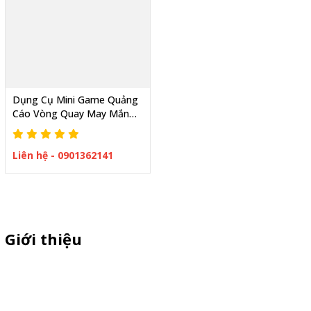
Dụng Cụ Mini Game Quảng
Cáo Vòng Quay May Mắn
Chân Sắt Gấp 3
Liên hệ - 0901362141
Giới thiệu
Thiên Phúc chuyên xe bán trà sữa, booth samplping lắp ráp,
standee quảng cáo, vòng quay trúng thưởng. HOTLINE
0901.36.2141