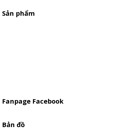
Sản phẩm
XE 3 BÁNH
Booth Sampling
Xe Đẩy Bán Hàng
Xe Đạp Bán Hàng
Kiot Bán Hàng
Vật Phẩm Quảng Cáo
Khay Inox
Fanpage Facebook
Bản đồ