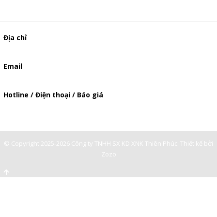
Địa chỉ
506/49/7 Lạc Long Quân, Phường 5, Quận 11, TP.HCM
Email
baogia.thienphuc@gmail.com
Hotline / Điện thoại / Báo giá
0901362141
© Copyright 2025-2026 Công ty TNHH SX KD XNK Thiên Phúc.
Thiết kế bởi
Zozo