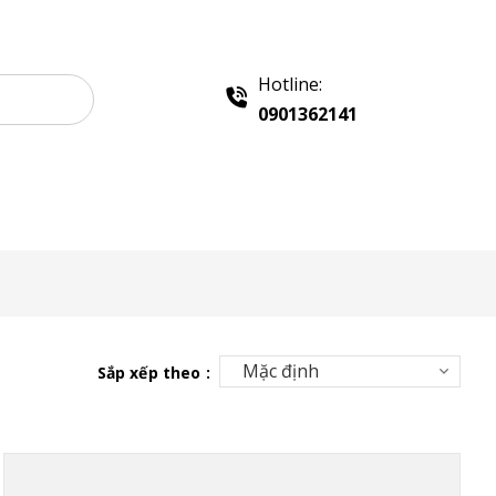
Hotline:
0901362141
 Quảng Cáo
Khay Inox
Chính sách
Liên hệ
Sắp xếp theo :