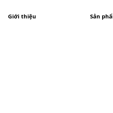
Giới thiệu
Sản ph
Thiên Phúc chuyên xe bán trà sữa,
XE 3 BÁNH
booth samplping lắp ráp, standee
Booth Samp
quảng cáo, vòng quay trúng thưởng.
Xe Đẩy Bán
HOTLINE 0901.36.2141
Xe Đạp Bán
Kiot Bán H
Vật Phẩm Q
Khay Inox