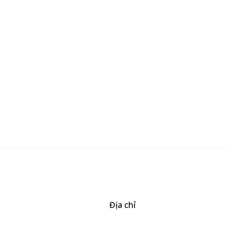
Khay Inox
Địa chỉ
506/49/7 Lạc Long Quân, Phường 5, Quận 11, TP.HCM