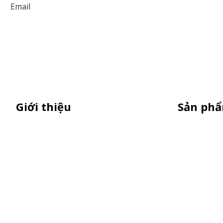
Giới thiệu
Sản ph
Thiên Phúc chuyên xe bán trà sữa,
XE 3 BÁNH
booth samplping lắp ráp, standee
Booth Samp
quảng cáo, vòng quay trúng thưởng.
Xe Đẩy Bán
HOTLINE 0901.36.2141
Xe Đạp Bán
Kiot Bán H
Vật Phẩm Q