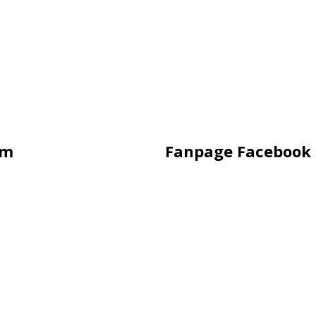
ẩm
Fanpage Facebook
ling
 Hàng
 Hàng
àng
uảng Cáo