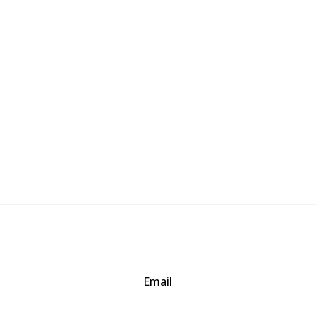
Email
baogia.thienphuc@gmail.com