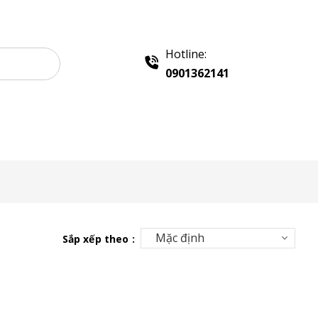
Hotline:
0901362141
 Quảng Cáo
Khay Inox
Chính sách
Liên hệ
Sắp xếp theo :