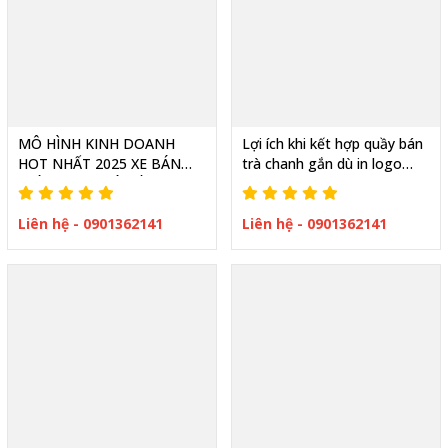
MÔ HÌNH KINH DOANH
Lợi ích khi kết hợp quầy bán
HOT NHẤT 2025 XE BÁN
trà chanh gắn dù in logo
TRÀ CHANH CÓ DÙ CHE
kinh doanh tiện lợi hơn
NGOÀI TRỜI
Liên hệ - 0901362141
Liên hệ - 0901362141