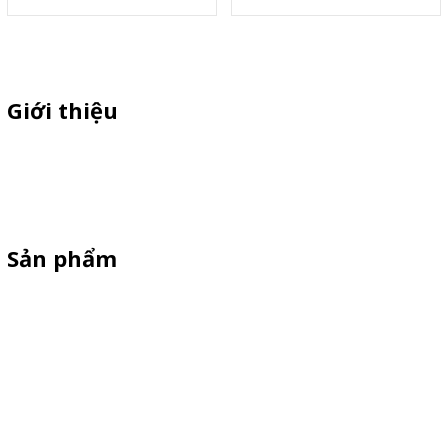
Giới thiệu
Thiên Phúc chuyên xe bán trà sữa, booth samplping lắp ráp,
standee quảng cáo, vòng quay trúng thưởng. HOTLINE
0901.36.2141
Sản phẩm
XE 3 BÁNH
Booth Sampling
Xe Đẩy Bán Hàng
Xe Đạp Bán Hàng
Kiot Bán Hàng