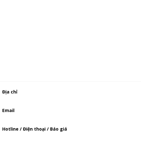
Địa chỉ
506/49/7 Lạc Long Quân, Phường 5, Quận 11, TP.HCM
Email
baogia.thienphuc@gmail.com
Hotline / Điện thoại / Báo giá
0901362141