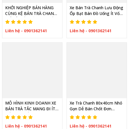
KHỞI NGHIỆP BÁN HÀNG
Xe Bán Trà Chanh Lưu Động
CÙNG KỆ BÁN TRÀ CHANH
Ốp Bạt Bán Đồ Uống Ít Vốn
GIÁ RẺ TIẾT KIỆM THU HỒI
Nhưng Cực Hút Khách
VỐN NHANH
Liên hệ - 0901362141
Liên hệ - 0901362141
MÔ HÌNH KINH DOANH XE
Xe Trà Chanh 80x40cm Nhỏ
BÁN TRÀ TẮC MANG ĐI ÍT
Gọn Dễ Bán Chốt Đơn
VỐN THU HỒI NHANH
Nhanh Cho Mô Hình Vỉa Hè
Liên hệ - 0901362141
Liên hệ - 0901362141