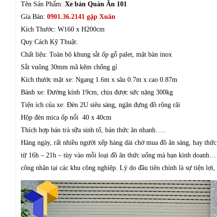
Tên Sản Phẩm:
Xe
bán Quán Ăn 101
Gía Bán:
0901.36.2141 gặp Xuân
Kích Thước: W160 x H200cm
Quy Cách Kỹ Thuật:
Chất liệu: Toàn bộ khung sắt ốp gỗ palet, mặt bàn inox
Sắt vuông 30mm mã kẽm chống gỉ
Kích thước mặt xe: Ngang 1.6m x sâu 0.7m x cao 0.87m
Bánh xe: Đường kính 19cm, chịu được sức nặng 300kg
Tiện ích của xe: Đèn 2U siêu sáng, ngăn đựng đồ rộng rãi
Hộp đèn mica ốp nổi 40 x 40cm
Thích hợp bán trà sữa sinh tố, bán thức ăn nhanh…..
Hàng ngày, rất nhiều người xếp hàng dài chờ mua đồ ăn sáng, hay thức
từ 16h – 21h – tùy vào mỗi loại đồ ăn thức uống mà bạn kinh doanh… N
công nhân tại các khu công nghiệp. Lý do đầu tiên chính là sự tiện lợi, 