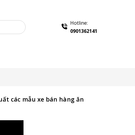
Hotline:
0901362141
 Quảng Cáo
Khay Inox
Chính sách
Liên hệ
uất các mẫu xe bán hàng ăn