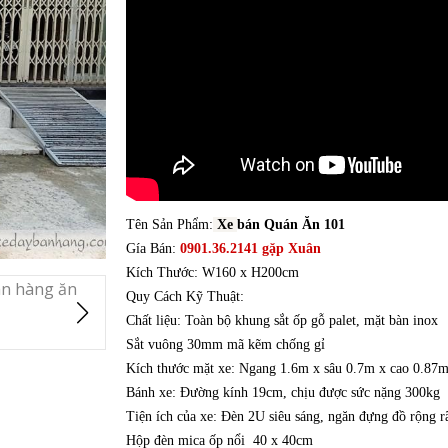
Tên Sản Phẩm:
Xe
bán Quán Ăn 101
Gía Bán:
0901.36.2141 gặp Xuân
Kích Thước: W160 x H200cm
Quy Cách Kỹ Thuật:
Chất liệu: Toàn bộ khung sắt ốp gỗ palet, mặt bàn inox
Sắt vuông 30mm mã kẽm chống gỉ
Kích thước mặt xe: Ngang 1.6m x sâu 0.7m x cao 0.87
Bánh xe: Đường kính 19cm, chịu được sức nặng 300kg
Tiện ích của xe: Đèn 2U siêu sáng, ngăn đựng đồ rộng r
Hộp đèn mica ốp nổi 40 x 40cm