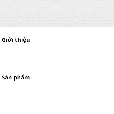
Gửi
Giới thiệu
Thiên Phúc chuyên xe bán trà sữa, booth samplping lắp ráp,
standee quảng cáo, vòng quay trúng thưởng. HOTLINE
0901.36.2141
Sản phẩm
XE 3 BÁNH
Booth Sampling
Xe Đẩy Bán Hàng
Xe Đạp Bán Hàng