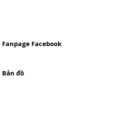
Kiot Bán Hàng
Vật Phẩm Quảng Cáo
Khay Inox
Fanpage Facebook
Bản đồ