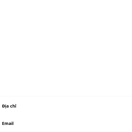
Địa chỉ
506/49/7 Lạc Long Quân, Phường 5, Quận 11, TP.HCM
Email