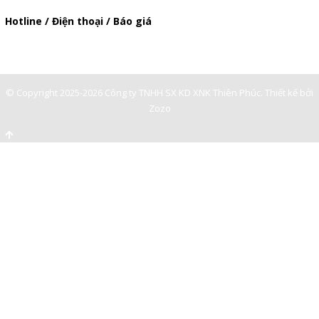
baogia.thienphuc@gmail.com
Hotline / Điện thoại / Báo giá
0901362141
© Copyright 2025-2026 Công ty TNHH SX KD XNK Thiên Phúc.
Thiết kế bởi
Zozo