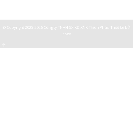
0901362141
© Copyright 2025-2026 Công ty TNHH SX KD XNK Thiên Phúc.
Thiết kế bởi
Zozo