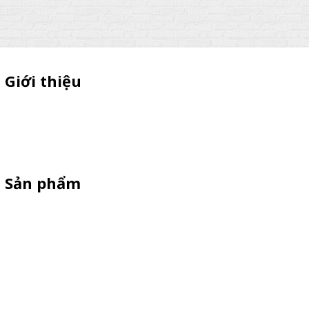
Giới thiệu
Thiên Phúc chuyên xe bán trà sữa, booth samplping lắp ráp,
standee quảng cáo, vòng quay trúng thưởng. HOTLINE
0901.36.2141
Sản phẩm
XE 3 BÁNH
Booth Sampling
Xe Đẩy Bán Hàng
Xe Đạp Bán Hàng
Kiot Bán Hàng