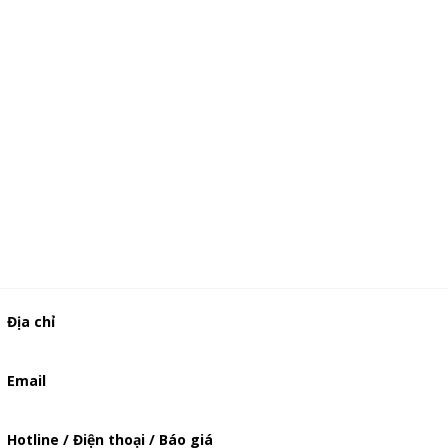
Địa chỉ
506/49/7 Lạc Long Quân, Phường 5, Quận 11, TP.HCM
Email
baogia.thienphuc@gmail.com
Hotline / Điện thoại / Báo giá