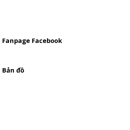
Kiot Bán Hàng
Vật Phẩm Quảng Cáo
Khay Inox
Fanpage Facebook
Bản đồ