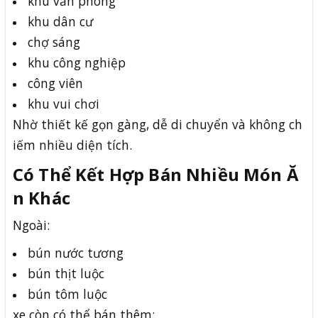
khu văn phòng
khu dân cư
chợ sáng
khu công nghiệp
công viên
khu vui chơi
Nhờ thiết kế gọn gàng, dễ di chuyển và không ch
iếm nhiều diện tích.
Có Thể Kết Hợp Bán Nhiều Món Ă
n Khác
Ngoài:
bún nước tương
bún thịt luộc
bún tôm luộc
xe còn có thể bán thêm: