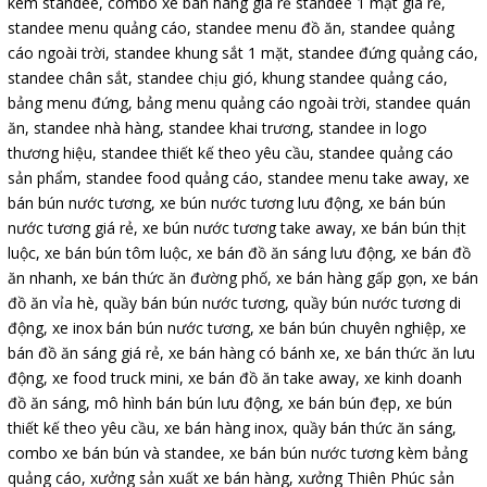
kèm standee
,
combo xe bán hàng giá rẻ standee 1 mặt giá rẻ
,
standee menu quảng cáo
,
standee menu đồ ăn
,
standee quảng
cáo ngoài trời
,
standee khung sắt 1 mặt
,
standee đứng quảng cáo
,
standee chân sắt
,
standee chịu gió
,
khung standee quảng cáo
,
bảng menu đứng
,
bảng menu quảng cáo ngoài trời
,
standee quán
ăn
,
standee nhà hàng
,
standee khai trương
,
standee in logo
thương hiệu
,
standee thiết kế theo yêu cầu
,
standee quảng cáo
sản phẩm
,
standee food quảng cáo
,
standee menu take away
,
xe
bán bún nước tương
,
xe bún nước tương lưu động
,
xe bán bún
nước tương giá rẻ
,
xe bún nước tương take away
,
xe bán bún thịt
luộc
,
xe bán bún tôm luộc
,
xe bán đồ ăn sáng lưu động
,
xe bán đồ
ăn nhanh
,
xe bán thức ăn đường phố
,
xe bán hàng gấp gọn
,
xe bán
đồ ăn vỉa hè
,
quầy bán bún nước tương
,
quầy bún nước tương di
động
,
xe inox bán bún nước tương
,
xe bán bún chuyên nghiệp
,
xe
bán đồ ăn sáng giá rẻ
,
xe bán hàng có bánh xe
,
xe bán thức ăn lưu
động
,
xe food truck mini
,
xe bán đồ ăn take away
,
xe kinh doanh
đồ ăn sáng
,
mô hình bán bún lưu động
,
xe bán bún đẹp
,
xe bún
thiết kế theo yêu cầu
,
xe bán hàng inox
,
quầy bán thức ăn sáng
,
combo xe bán bún và standee
,
xe bán bún nước tương kèm bảng
quảng cáo
,
xưởng sản xuất xe bán hàng
,
xưởng Thiên Phúc sản