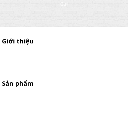
Gửi
Giới thiệu
Thiên Phúc chuyên xe bán trà sữa, booth samplping lắp ráp,
standee quảng cáo, vòng quay trúng thưởng. HOTLINE
0901.36.2141
Sản phẩm
XE 3 BÁNH
Booth Sampling
Xe Đẩy Bán Hàng
Xe Đạp Bán Hàng