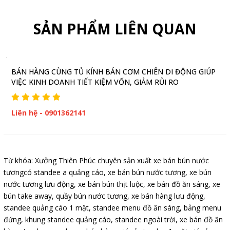
SẢN PHẨM LIÊN QUAN
BÁN HÀNG CÙNG TỦ KÍNH BÁN CƠM CHIÊN DI ĐỘNG GIÚP
VIỆC KINH DOANH TIẾT KIỆM VỐN, GIẢM RỦI RO
Liên hệ - 0901362141
Từ khóa:
Xưởng Thiên Phúc chuyên sản xuất xe bán bún nước
tươngcó standee a quảng cáo
,
xe bán bún nước tương
,
xe bún
nước tương lưu động
,
xe bán bún thịt luộc
,
xe bán đồ ăn sáng
,
xe
bún take away
,
quầy bún nước tương
,
xe bán hàng lưu động
,
standee quảng cáo 1 mặt
,
standee menu đồ ăn sáng
,
bảng menu
đứng
,
khung standee quảng cáo
,
standee ngoài trời
,
xe bán đồ ăn