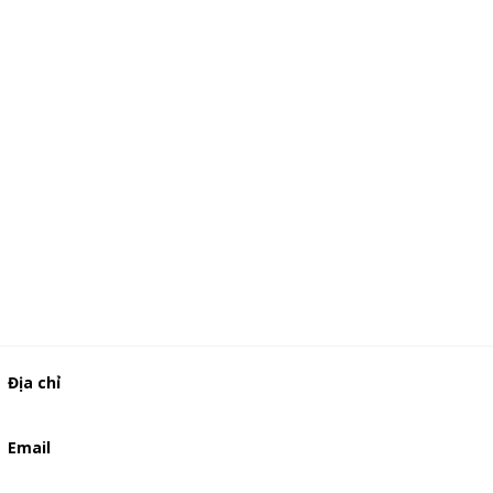
Địa chỉ
506/49/7 Lạc Long Quân, Phường 5, Quận 11, TP.HCM
Email
baogia.thienphuc@gmail.com