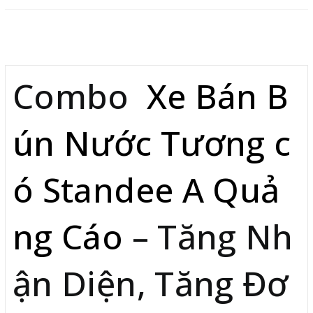
Mô tả
Combo
Xe Bán B
ún Nước Tương c
ó Standee A Quả
ng Cáo
– Tăng Nh
ận Diện, Tăng Đơ