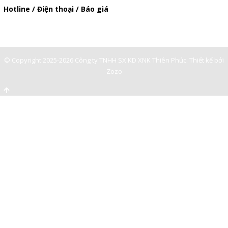
Hotline / Điện thoại / Báo giá
0901362141
© Copyright 2025-2026 Công ty TNHH SX KD XNK Thiên Phúc.
Thiết kế bởi
Zozo