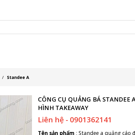
 Đẩy Bán Hàng
Xe Đạp Bán Hàng
Kiot Bán Hàng
Vật Phẩm
Standee A
CÔNG CỤ QUẢNG BÁ STANDEE 
HÌNH TAKEAWAY
Liên hệ - 0901362141
Tên sản phẩm
:
Standee a quảng cáo 