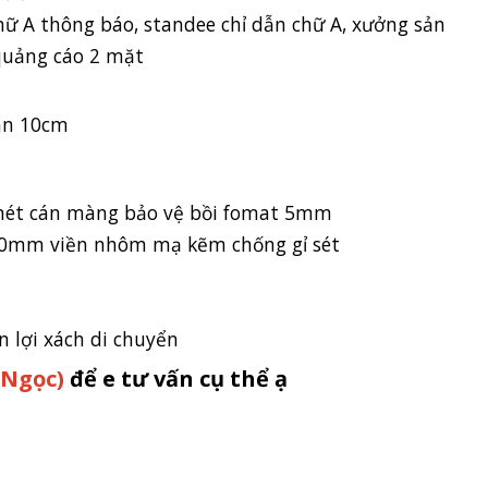
hữ A thông báo, standee chỉ dẫn chữ A, xưởng sản
quảng cáo 2 mặt
hân 10cm
c nét cán màng bảo vệ bồi fomat 5mm
 20mm viền nhôm mạ kẽm chống gỉ sét
 lợi xách di chuyển
 (Ngọc)
để e tư vấn cụ thể ạ