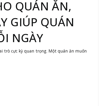
HO QUÁN ĂN,
Y GIÚP QUÁN
ỖI NGÀY
ai trò cực kỳ quan trọng. Một quán ăn muốn