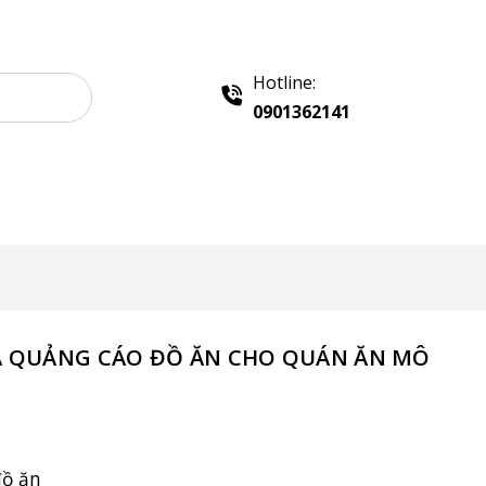
Hotline:
0901362141
 Quảng Cáo
Khay Inox
Chính sách
Liên hệ
A QUẢNG CÁO ĐỒ ĂN CHO QUÁN ĂN MÔ
đồ ăn