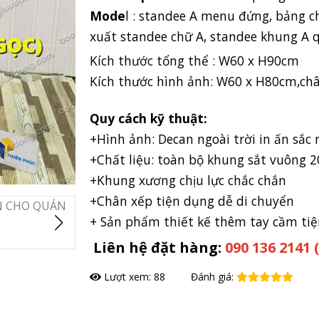
Mode
l : standee A menu đứng, bảng c
xuất standee chữ A, standee khung A 
Kích thước tổng thể : W60 x H90cm
Kích thước hình ảnh: W60 x H80cm,c
Quy cách kỹ thuật:
+Hình ảnh: Decan ngoài trời in ấn sắ
+Chất liệu: toàn bộ khung sắt vuông
+Khung xương chịu lực chắc chắn
+Chân xếp tiện dụng dễ di chuyển
+ Sản phẩm thiết kế thêm tay cầm tiện
Liên hệ đặt hàng:
090 136 2141
Lượt xem: 88
Đánh giá:
Đặt hàng