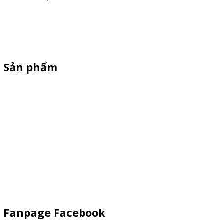
Thiên Phúc chuyên xe bán trà sữa, booth samplping lắp ráp,
standee quảng cáo, vòng quay trúng thưởng. HOTLINE
0901.36.2141
Sản phẩm
XE 3 BÁNH
Booth Sampling
Xe Đẩy Bán Hàng
Xe Đạp Bán Hàng
Kiot Bán Hàng
Vật Phẩm Quảng Cáo
Khay Inox
Fanpage Facebook