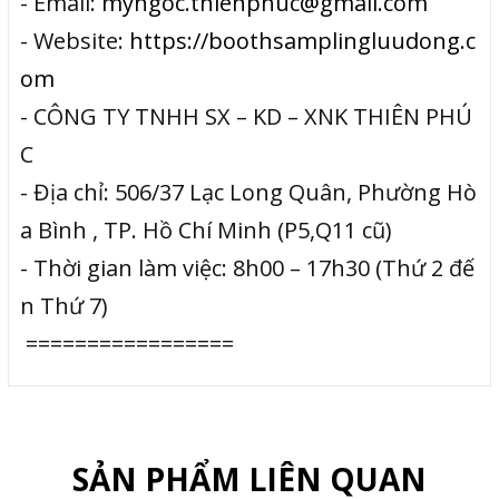
- Email:
myngoc.thienphuc@gmail.com
- Website:
https://boothsamplingluudong.c
om
- CÔNG TY TNHH SX – KD – XNK THIÊN PHÚ
C
- Địa chỉ: 506/37 Lạc Long Quân, Phường Hò
a Bình , TP. Hồ Chí Minh (P5,Q11 cũ)
- Thời gian làm việc: 8h00 – 17h30 (Thứ 2 đế
n Thứ 7)
=================
SẢN PHẨM LIÊN QUAN