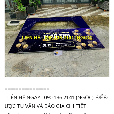
================
-LIÊN HỆ NGAY : 090 136 2141 (NGỌC) ĐỂ Đ
ƯỢC TƯ VẤN VÀ BÁO GIÁ CHI TIẾT!