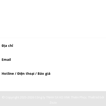
Địa chỉ
506/49/7 Lạc Long Quân, Phường 5, Quận 11, TP.HCM
Email
baogia.thienphuc@gmail.com
Hotline / Điện thoại / Báo giá
0901362141
© Copyright 2025-2026 Công ty TNHH SX KD XNK Thiên Phúc.
Thiết kế bởi
Zozo