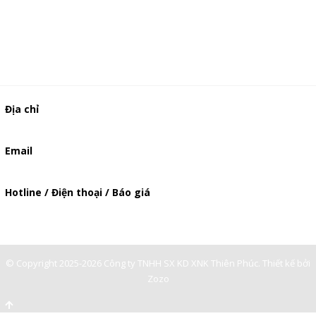
Địa chỉ
506/49/7 Lạc Long Quân, Phường 5, Quận 11, TP.HCM
Email
baogia.thienphuc@gmail.com
Hotline / Điện thoại / Báo giá
0901362141
© Copyright 2025-2026 Công ty TNHH SX KD XNK Thiên Phúc.
Thiết kế bởi
Zozo