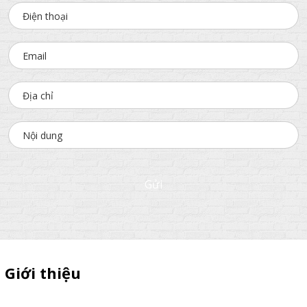
Gửi
Giới thiệu
Thiên Phúc chuyên xe bán trà sữa, booth samplping lắp ráp,