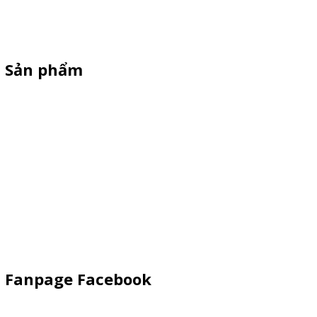
standee quảng cáo, vòng quay trúng thưởng. HOTLINE
0901.36.2141
Sản phẩm
XE 3 BÁNH
Booth Sampling
Xe Đẩy Bán Hàng
Xe Đạp Bán Hàng
Kiot Bán Hàng
Vật Phẩm Quảng Cáo
Khay Inox
Fanpage Facebook