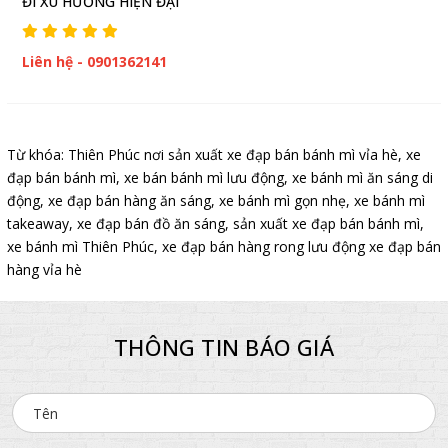
ĐI XU HƯỚNG HIỆN ĐẠI
Liên hệ - 0901362141
Từ khóa:
Thiên Phúc nơi sản xuất xe đạp bán bánh mì vỉa hè
,
xe
đạp bán bánh mì
,
xe bán bánh mì lưu động
,
xe bánh mì ăn sáng di
động
,
xe đạp bán hàng ăn sáng
,
xe bánh mì gọn nhẹ
,
xe bánh mì
takeaway
,
xe đạp bán đồ ăn sáng
,
sản xuất xe đạp bán bánh mì
,
xe bánh mì Thiên Phúc
,
xe đạp bán hàng rong lưu động xe đạp bán
hàng vỉa hè
THÔNG TIN BÁO GIÁ