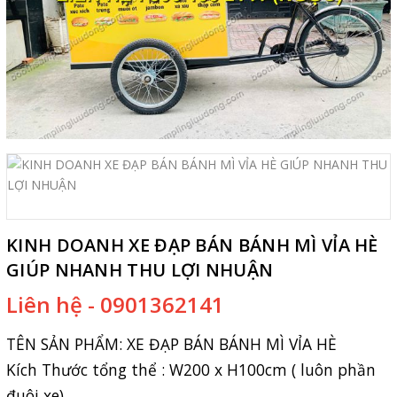
KINH DOANH XE ĐẠP BÁN BÁNH MÌ VỈA HÈ
GIÚP NHANH THU LỢI NHUẬN
Liên hệ - 0901362141
TÊN SẢN PHẨM:
XE ĐẠP BÁN BÁNH MÌ VỈA HÈ
Kích Thước tổng thể : W200 x H100cm ( luôn phần
đuôi xe)