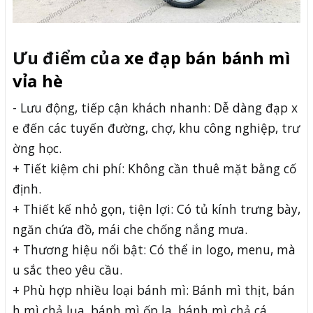
Ưu điểm của
xe đạp bán bánh mì
vỉa hè
- Lưu động, tiếp cận khách nhanh: Dễ dàng đạp x
e đến các tuyến đường, chợ, khu công nghiệp, trư
ờng học.
+ Tiết kiệm chi phí: Không cần thuê mặt bằng cố
định.
+ Thiết kế nhỏ gọn, tiện lợi: Có tủ kính trưng bày,
ngăn chứa đồ, mái che chống nắng mưa.
+ Thương hiệu nổi bật: Có thể in logo, menu, mà
u sắc theo yêu cầu.
+ Phù hợp nhiều loại bánh mì: Bánh mì thịt, bán
h mì chả lụa, bánh mì ốp la, bánh mì chả cá…