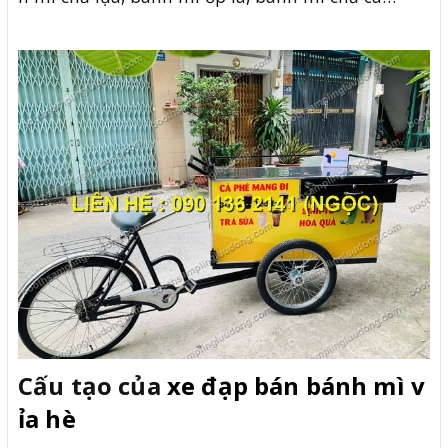
Cấu tạo của
xe đạp bán bánh mì v
ỉa hè