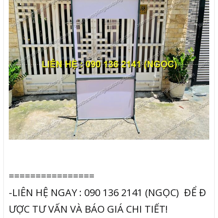
================
-LIÊN HỆ NGAY : 090 136 2141 (NGỌC) ĐỂ Đ
ƯỢC TƯ VẤN VÀ BÁO GIÁ CHI TIẾT!