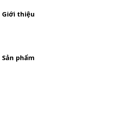
Giới thiệu
Thiên Phúc chuyên xe bán trà sữa, booth samplping lắp ráp,
standee quảng cáo, vòng quay trúng thưởng. HOTLINE
0901.36.2141
Sản phẩm
XE 3 BÁNH
Booth Sampling
Xe Đẩy Bán Hàng
Xe Đạp Bán Hàng
Kiot Bán Hàng
Vật Phẩm Quảng Cáo
Khay Inox