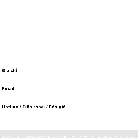
Địa chỉ
506/49/7 Lạc Long Quân, Phường 5, Quận 11, TP.HCM
Email
baogia.thienphuc@gmail.com
Hotline / Điện thoại / Báo giá
0901362141