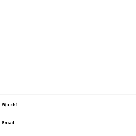
Địa chỉ
506/49/7 Lạc Long Quân, Phường 5, Quận 11, TP.HCM
Email
baogia.thienphuc@gmail.com