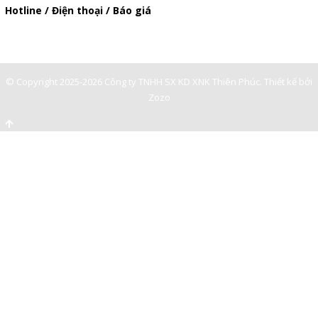
Hotline / Điện thoại / Báo giá
0901362141
© Copyright 2025-2026 Công ty TNHH SX KD XNK Thiên Phúc.
Thiết kế bởi
Zozo