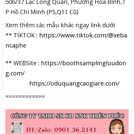
506/37 Lạc Long Quân, Phường Hòa Bình,T
P Hồ Chí Minh (P5,Q11 Cũ)
Xem thêm các mẫu khác ngay link dưới
** TIKTOK :
https://www.tiktok.com/@xeba
ncaphe
** WEBSite :
https://boothsamplingluudon
g.com/
https://oduquangcaogiare.com/
============