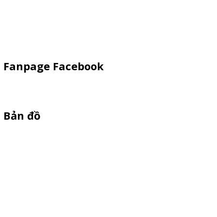
Kiot Bán Hàng
Vật Phẩm Quảng Cáo
Khay Inox
Fanpage Facebook
Bản đồ