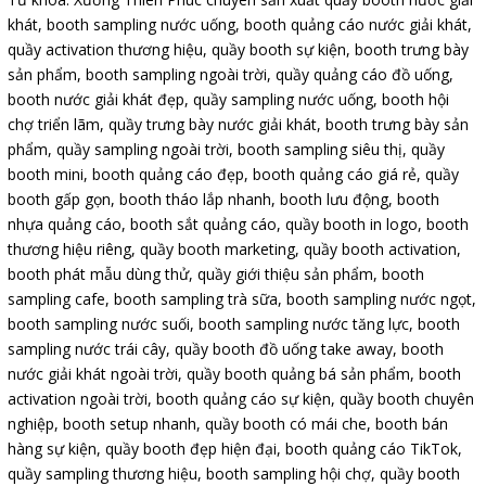
khát
,
booth sampling nước uống
,
booth quảng cáo nước giải khát
,
quầy activation thương hiệu
,
quầy booth sự kiện
,
booth trưng bày
sản phẩm
,
booth sampling ngoài trời
,
quầy quảng cáo đồ uống
,
booth nước giải khát đẹp
,
quầy sampling nước uống
,
booth hội
chợ triển lãm
,
quầy trưng bày nước giải khát
,
booth trưng bày sản
phẩm
,
quầy sampling ngoài trời
,
booth sampling siêu thị
,
quầy
booth mini
,
booth quảng cáo đẹp
,
booth quảng cáo giá rẻ
,
quầy
booth gấp gọn
,
booth tháo lắp nhanh
,
booth lưu động
,
booth
nhựa quảng cáo
,
booth sắt quảng cáo
,
quầy booth in logo
,
booth
thương hiệu riêng
,
quầy booth marketing
,
quầy booth activation
,
booth phát mẫu dùng thử
,
quầy giới thiệu sản phẩm
,
booth
sampling cafe
,
booth sampling trà sữa
,
booth sampling nước ngọt
,
booth sampling nước suối
,
booth sampling nước tăng lực
,
booth
sampling nước trái cây
,
quầy booth đồ uống take away
,
booth
nước giải khát ngoài trời
,
quầy booth quảng bá sản phẩm
,
booth
activation ngoài trời
,
booth quảng cáo sự kiện
,
quầy booth chuyên
nghiệp
,
booth setup nhanh
,
quầy booth có mái che
,
booth bán
hàng sự kiện
,
quầy booth đẹp hiện đại
,
booth quảng cáo TikTok
,
quầy sampling thương hiệu
,
booth sampling hội chợ
,
quầy booth