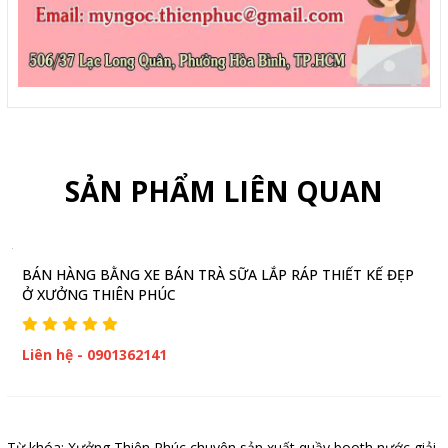
SẢN PHẨM LIÊN QUAN
BÁN HÀNG BẰNG XE BÁN TRÀ SỮA LẮP RÁP THIẾT KẾ ĐẸP
Ở XƯỞNG THIÊN PHÚC
Liên hệ - 0901362141
Từ khóa:
Xưởng Thiên Phúc chuyên sản xuất quầy booth nước giải