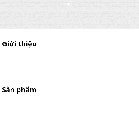
Gửi
Giới thiệu
Thiên Phúc chuyên xe bán trà sữa, booth samplping lắp ráp,
standee quảng cáo, vòng quay trúng thưởng. HOTLINE
0901.36.2141
Sản phẩm
XE 3 BÁNH
Booth Sampling
Xe Đẩy Bán Hàng
Xe Đạp Bán Hàng