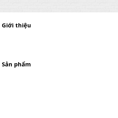
Giới thiệu
Thiên Phúc chuyên xe bán trà sữa, booth samplping lắp ráp,
standee quảng cáo, vòng quay trúng thưởng. HOTLINE
0901.36.2141
Sản phẩm
XE 3 BÁNH
Booth Sampling
Xe Đẩy Bán Hàng
Xe Đạp Bán Hàng
Kiot Bán Hàng
Vật Phẩm Quảng Cáo