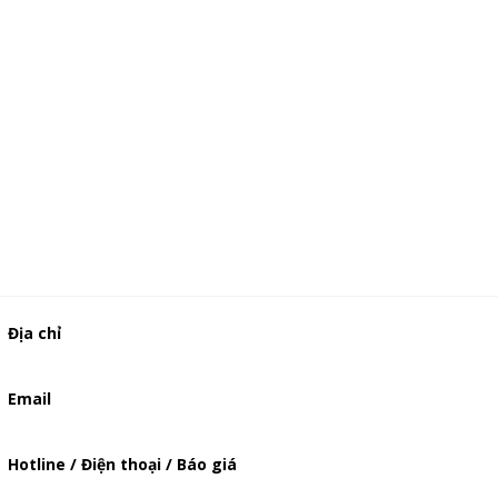
Địa chỉ
506/49/7 Lạc Long Quân, Phường 5, Quận 11, TP.HCM
Email
baogia.thienphuc@gmail.com
Hotline / Điện thoại / Báo giá