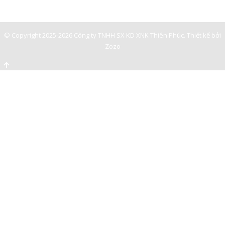
0901362141
© Copyright 2025-2026 Công ty TNHH SX KD XNK Thiên Phúc.
Thiết kế bởi
Zozo