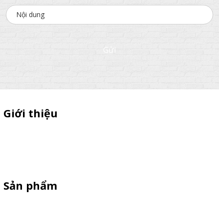
Gửi
Giới thiệu
Thiên Phúc chuyên xe bán trà sữa, booth samplping lắp ráp,
standee quảng cáo, vòng quay trúng thưởng. HOTLINE
0901.36.2141
Sản phẩm
XE 3 BÁNH