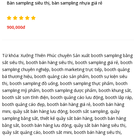
Bàn sampling siêu thị, bàn sampling nhựa giá rẻ
4 
900,000đ
Từ khóa:
Xưởng Thiên Phúc chuyên Sản xuất booth sampling bằng
sắt siêu thị
,
booth bán hàng siêu thị
,
booth sampling giá rẻ
,
booth
sampling chuyên nghiệp
,
booth marketing trực tiếp
,
booth quảng
bá thương hiệu
,
booth quảng cáo sản phẩm
,
booth sự kiện siêu
thị
,
booth sampling đồ uống
,
booth sampling thực phẩm
,
booth
sampling mỹ phẩm
,
booth sampling dược phẩm
,
booth khung sắt
,
booth sắt sơn tĩnh điện
,
booth quảng cáo lưu động
,
booth lắp ráp
,
booth quảng cáo đẹp
,
booth bán hàng giá rẻ
,
booth bán hàng
mini
,
quầy sắt bán hàng lưu động
,
booth sắt sampling
,
quầy
sampling bằng sắt
,
thiết kế quầy sắt bán hàng
,
booth bán hàng
bằng sắt
,
booth bán hàng lưu động
,
quầy sắt bán hàng siêu thị
,
quầy sắt quảng cáo
,
booth sắt mini
,
booth bán hàng siêu thị
,