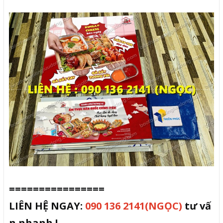
================
LIÊN HỆ NGAY:
090 136 2141(NGỌC)
tư vấ
n nhanh !