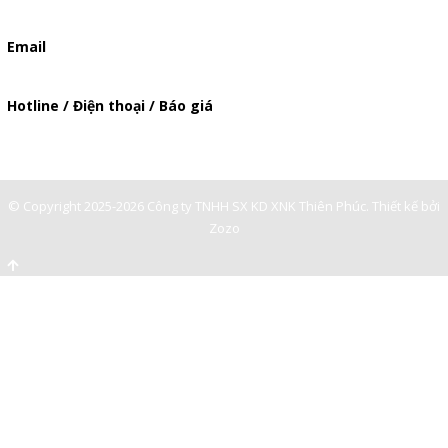
506/49/7 Lạc Long Quân, Phường 5, Quận 11, TP.HCM
Email
baogia.thienphuc@gmail.com
Hotline / Điện thoại / Báo giá
0901362141
© Copyright 2025-2026 Công ty TNHH SX KD XNK Thiên Phúc.
Thiết kế bởi
Zozo