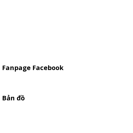
Booth Sampling
Xe Đẩy Bán Hàng
Xe Đạp Bán Hàng
Kiot Bán Hàng
Vật Phẩm Quảng Cáo
Khay Inox
Fanpage Facebook
Bản đồ