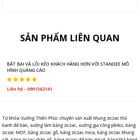
SẢN PHẨM LIÊN QUAN
BẤT BẠI VÀ LÔI KÉO KHÁCH HÀNG HƠN VỚI STANDEE MÔ
4 
HÌNH QUẢNG CÁO
Liên hệ - 0901362141
Từ khóa:
Xưởng Thiên Phúc chuyên sản xuất khung ziczac thả
banh để bàn
,
xưởng làm bảng ziczac
,
xưởng gia công plinko
,
bảng
ziczac MDF
,
bảng ziczac gỗ
,
bảng ziczac mica
,
bảng ziczac khung
sắt
,
bảng ziczac chân gỗ
,
bảng ziczac để bàn giá rẻ
,
bảng thả bóng