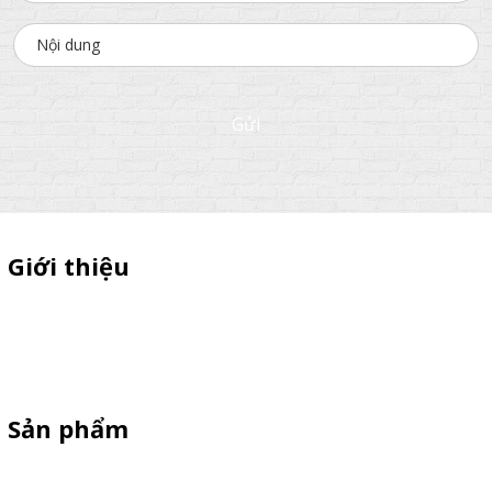
Gửi
Giới thiệu
Thiên Phúc chuyên xe bán trà sữa, booth samplping lắp ráp,
standee quảng cáo, vòng quay trúng thưởng. HOTLINE
0901.36.2141
Sản phẩm
XE 3 BÁNH