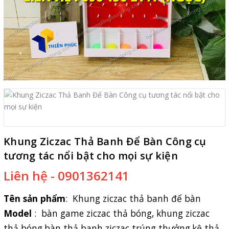
Khung Ziczac Thả Banh Để Bàn Công cụ
tương tác nổi bật cho mọi sự kiện
Liên hệ - 0901362141
Tên sản phẩm
:
Khung ziczac thả banh để bàn
Model
: bàn game ziczac thả bóng, khung ziczac
thả bóng,bàn thả banh ziczac trúng thưởng,kệ thả