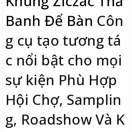
Khung Ziczac Thả
Banh Để Bàn
Côn
g cụ tạo tương tá
c nổi bật cho mọi
sự kiện Phù Hợp
Hội Chợ, Samplin
g, Roadshow Và K