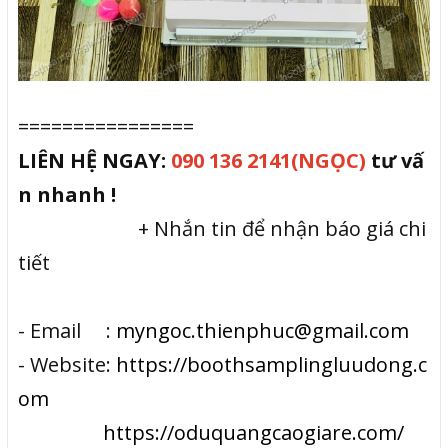
================
LIÊN HỆ NGAY:
090 136 2141(NGỌC)
tư vấ
n nhanh !
+ Nhắn tin để nhận báo giá chi
tiết
- Email :
myngoc.thienphuc@gmail.com
- Website:
https://boothsamplingluudong.c
om
https://oduquangcaogiare.com/