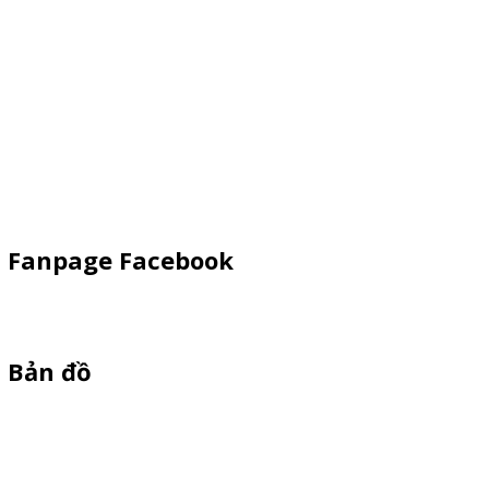
Booth Sampling
Xe Đẩy Bán Hàng
Xe Đạp Bán Hàng
Kiot Bán Hàng
Vật Phẩm Quảng Cáo
Khay Inox
Fanpage Facebook
Bản đồ