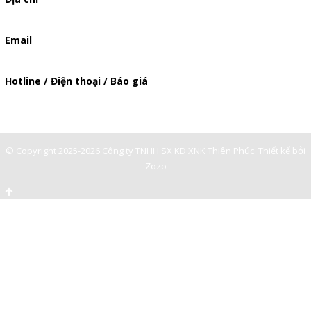
506/49/7 Lạc Long Quân, Phường 5, Quận 11, TP.HCM
Email
baogia.thienphuc@gmail.com
Hotline / Điện thoại / Báo giá
0901362141
© Copyright 2025-2026 Công ty TNHH SX KD XNK Thiên Phúc.
Thiết kế bởi
Zozo